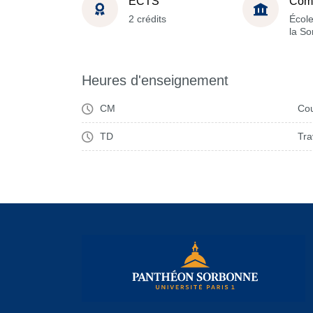
ECTS
Com
2 crédits
École
la S
Heures d'enseignement
CM
Cou
TD
Tra