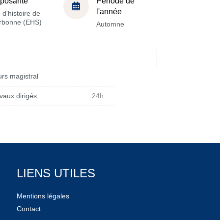
posante
Période de
l'année
 d'histoire de
orbonne (EHS)
Automne
rs magistral
vaux dirigés
24h
LIENS UTILES
Mentions légales
Contact