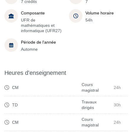
7 crédits
7
Composante
Volume horaire
UFR de
54h
mathématiques et
informatique (UFR27)
Période de l'année
Automne
Heures d'enseignement
Cours
CM
24h
magistral
Travaux
TD
30h
dirigés
Cours
CM
24h
magistral