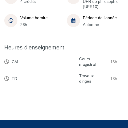
4 crédits
UFR de philosophie
(UFR10)
Volume horaire
Période de l'année
26h
Automne
Heures d'enseignement
Cours
CM
13h
magistral
Travaux
TD
13h
dirigés