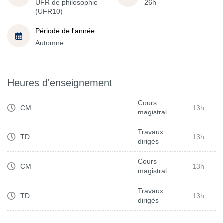
UFR de philosophie
26h
(UFR10)
Période de l'année
Automne
Heures d'enseignement
Cours
CM
13h
magistral
Travaux
TD
13h
dirigés
Cours
CM
13h
magistral
Travaux
TD
13h
dirigés