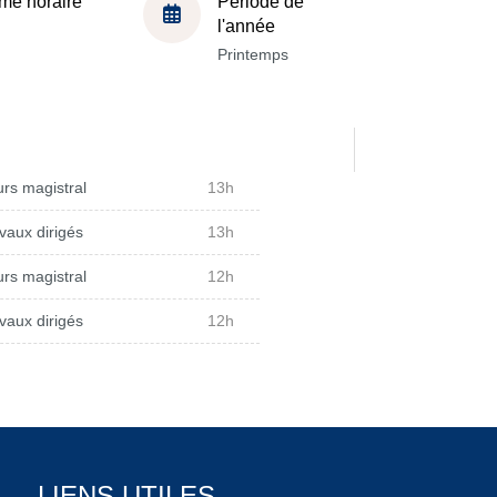
me horaire
Période de
l'année
Printemps
rs magistral
13h
vaux dirigés
13h
rs magistral
12h
vaux dirigés
12h
LIENS UTILES