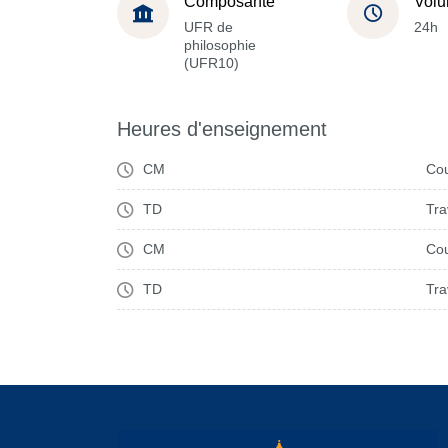
Composante
Volu
UFR de
24h
philosophie
(UFR10)
Heures d'enseignement
CM
Cou
TD
Tra
CM
Cou
TD
Tra