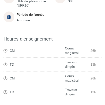
UFR de philosophie
39h
(UFR10)
Période de l'année
Automne
Heures d'enseignement
Cours
CM
26h
magistral
Travaux
TD
13h
dirigés
Cours
CM
26h
magistral
Travaux
TD
13h
dirigés