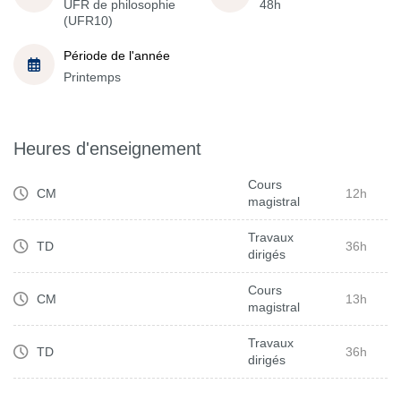
UFR de philosophie
48h
(UFR10)
Période de l'année
Printemps
Heures d'enseignement
Cours
CM
12h
magistral
Travaux
TD
36h
dirigés
Cours
CM
13h
magistral
Travaux
TD
36h
dirigés