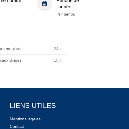
me horaire
Période de
l'année
Printemps
rs magistral
24h
vaux dirigés
15h
LIENS UTILES
Mentions légales
Contact