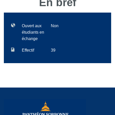
En bref
Ouvert aux
Non
étudiants en
échange
Effectif
39