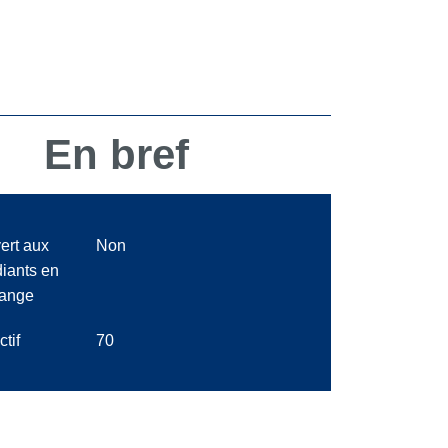
En bref
ert aux
Non
diants en
ange
ctif
70