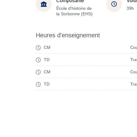
Composante
Volu
École d'histoire de
39h
la Sorbonne (EHS)
Heures d'enseignement
CM
Cou
TD
Tra
CM
Cou
TD
Tra