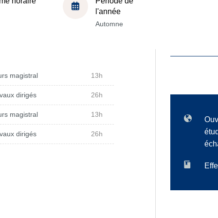
me horaire
Période de
l'année
Automne
rs magistral
13h
vaux dirigés
26h
rs magistral
13h
Ouv
étu
vaux dirigés
26h
éch
Effe