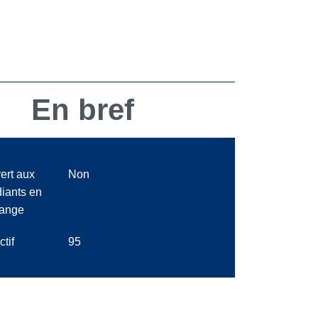
En bref
ert aux
Non
diants en
ange
ctif
95