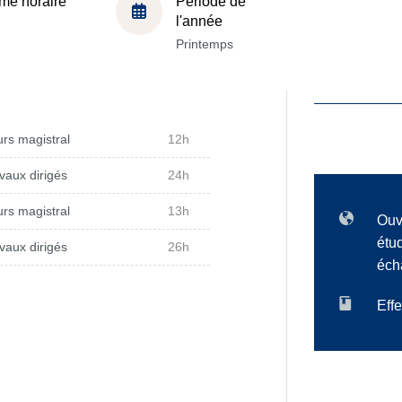
me horaire
Période de
l'année
Printemps
rs magistral
12h
vaux dirigés
24h
rs magistral
13h
Ouv
étu
vaux dirigés
26h
éch
Effe