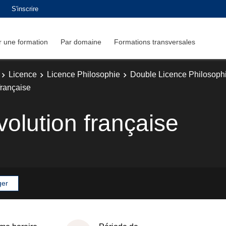
S'inscrire
 une formation
Par domaine
Formations transversales
Licence
Licence Philosophie
Double Licence Philosophi
 française
évolution française
ger