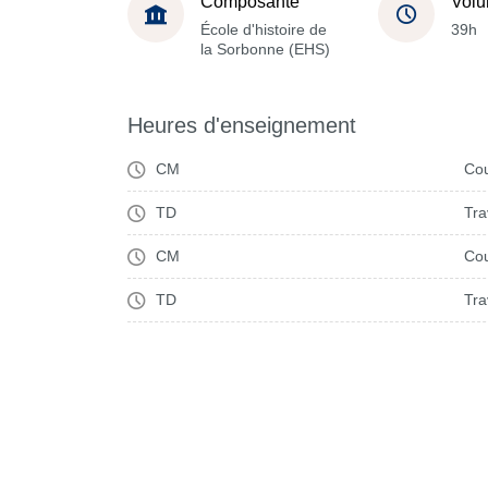
Composante
Volu
École d'histoire de
39h
la Sorbonne (EHS)
Heures d'enseignement
CM
Cou
TD
Tra
CM
Cou
TD
Tra