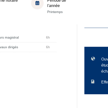
me horaire
Période de
l'année
Printemps
rs magistral
6h
vaux dirigés
6h
Ouv
étu
éch
Effe