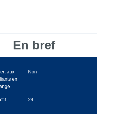
En bref
ert aux
Non
diants en
ange
ctif
24