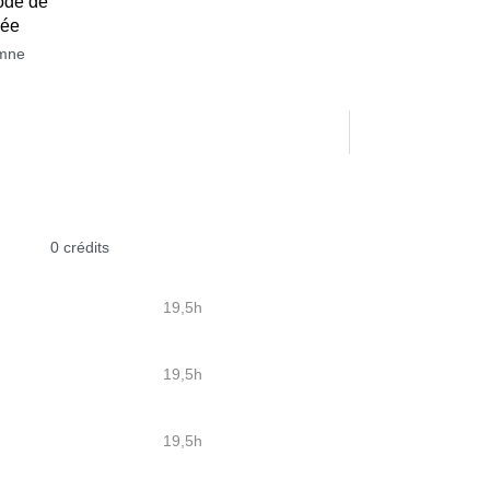
ode de
née
mne
0 crédits
19,5h
19,5h
19,5h