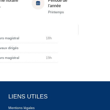
me horaire
Période de
l'année
h
Printemps
rs magistral
18h
vaux dirigés
rs magistral
19h
LIENS UTILES
Mentions légales