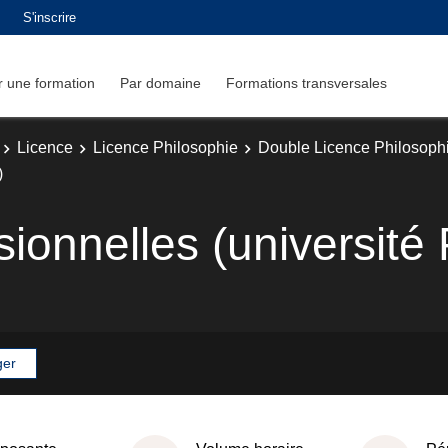
S'inscrire
 une formation
Par domaine
Formations transversales
Licence
Licence Philosophie
Double Licence Philosophie
)
sionnelles (université 
ger