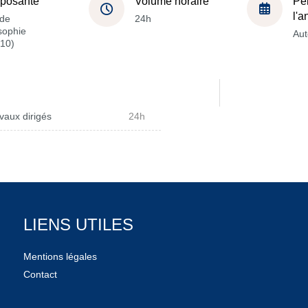
posante
Volume horaire
Pé
l'
de
24h
sophie
Au
10)
vaux dirigés
24h
LIENS UTILES
Mentions légales
Contact