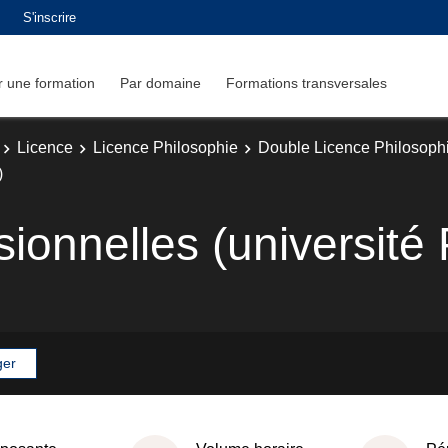
S'inscrire
 une formation
Par domaine
Formations transversales
Licence
Licence Philosophie
Double Licence Philosophie
)
sionnelles (université 
ger