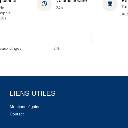
posante
Volume horaire
Pé
l'
de
24h
sophie
Au
10)
vaux dirigés
24h
LIENS UTILES
Mentions légales
Contact