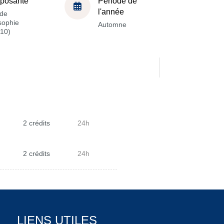
posante
Période de
l'année
de
sophie
Automne
10)
2 crédits
24h
2 crédits
24h
LIENS UTILES