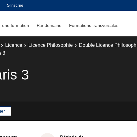
S'inscrire
 une formation
Par domaine
Formations transversales
Licence
Licence Philosophie
Double Licence Philosophie
s 3
ris 3
ger