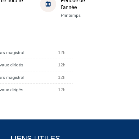
me horaire
Période de
l'année
Printemps
rs magistral
12h
vaux dirigés
12h
rs magistral
12h
vaux dirigés
12h
LIENS UTILES