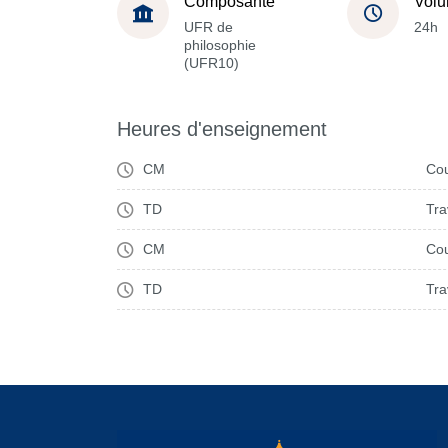
Composante
Volu
UFR de
24h
philosophie
(UFR10)
Heures d'enseignement
CM
Cou
TD
Tra
CM
Cou
TD
Tra