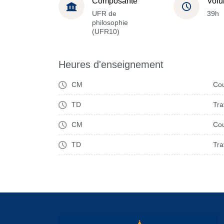
Composante
Volu
UFR de
39h
philosophie
(UFR10)
Heures d'enseignement
CM
Cou
TD
Tra
CM
Cou
TD
Tra