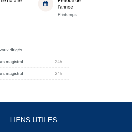
me horaire
Période de
l'année
Printemps
vaux dirigés
rs magistral
24h
rs magistral
24h
LIENS UTILES