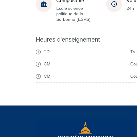
Composante
Volu
École science
24h
politique de la
Sorbonne (ESPS)
Heures d'enseignement
TD
Tra
CM
Cou
CM
Cou