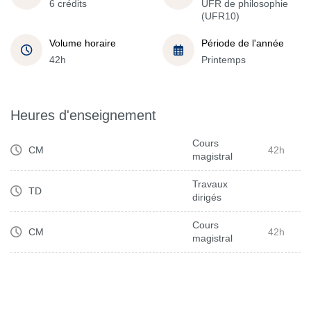
6 crédits
UFR de philosophie
(UFR10)
Volume horaire
Période de l'année
42h
Printemps
Heures d'enseignement
Cours
CM
42h
magistral
Travaux
TD
dirigés
Cours
CM
42h
magistral