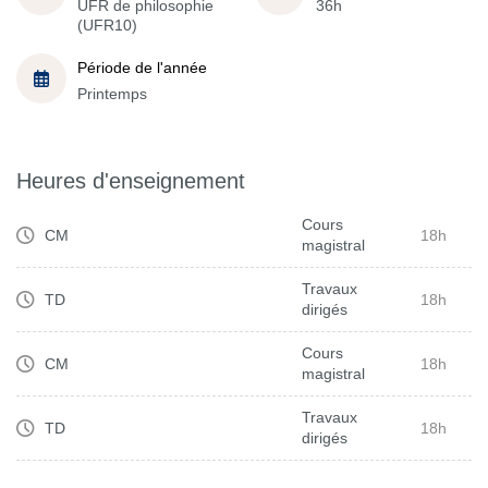
UFR de philosophie
36h
(UFR10)
Période de l'année
Printemps
Heures d'enseignement
Cours
CM
18h
magistral
Travaux
TD
18h
dirigés
Cours
CM
18h
magistral
Travaux
TD
18h
dirigés