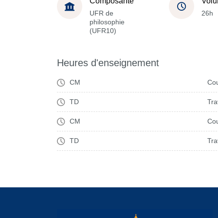
Composante
Volu
UFR de
26h
philosophie
(UFR10)
Heures d'enseignement
CM
Cou
TD
Tra
CM
Cou
TD
Tra