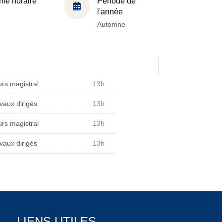
me horaire
Période de
l'année
Automne
rs magistral
13h
vaux dirigés
13h
rs magistral
13h
vaux dirigés
13h
LIENS UTILES