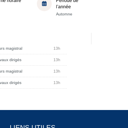
me horaire
Période de
l'année
Automne
rs magistral
13h
vaux dirigés
13h
rs magistral
13h
vaux dirigés
13h
LIENS UTILES