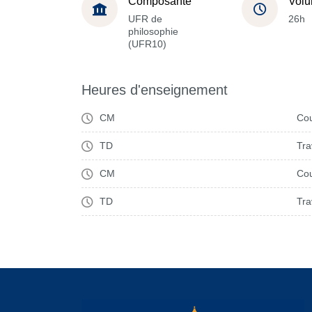
Composante
Volu
UFR de
26h
philosophie
(UFR10)
Heures d'enseignement
CM
Cou
TD
Tra
CM
Cou
TD
Tra