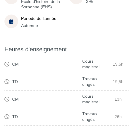
École d'histoire de la
39h
Sorbonne (EHS)
Période de l'année
Automne
Heures d'enseignement
Cours
CM
19,5h
magistral
Travaux
TD
19,5h
dirigés
Cours
CM
13h
magistral
Travaux
TD
26h
dirigés