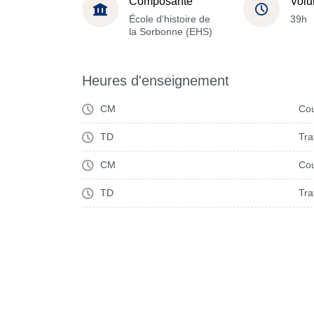
Composante
Volu
École d'histoire de
39h
la Sorbonne (EHS)
Heures d'enseignement
CM
Cou
TD
Tra
CM
Cou
TD
Tra