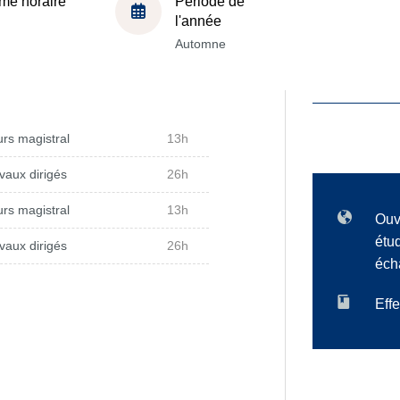
me horaire
Période de
l'année
Automne
rs magistral
13h
vaux dirigés
26h
rs magistral
13h
Ouv
étu
vaux dirigés
26h
éch
Effe