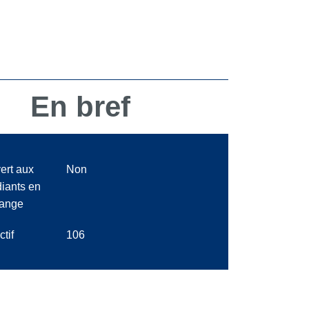
En bref
ert aux
Non
diants en
ange
ctif
106