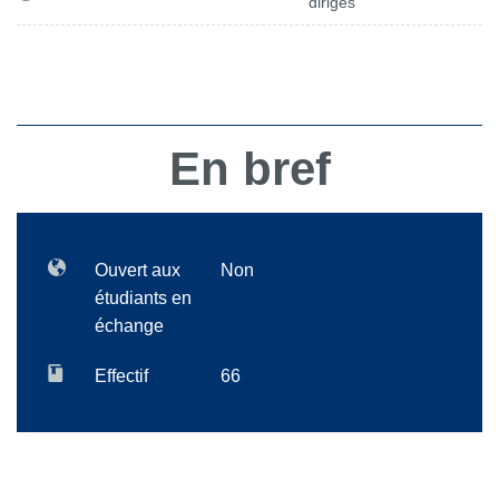
dirigés
En bref
Ouvert aux
Non
étudiants en
échange
Effectif
66