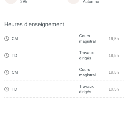
39h
Automne
Heures d'enseignement
Cours
CM
19,5h
magistral
Travaux
TD
19,5h
dirigés
Cours
CM
19,5h
magistral
Travaux
TD
19,5h
dirigés