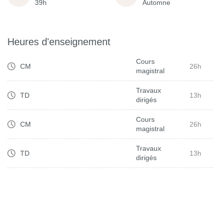
39h
Automne
Heures d'enseignement
Cours
CM
26h
magistral
Travaux
TD
13h
dirigés
Cours
CM
26h
magistral
Travaux
TD
13h
dirigés