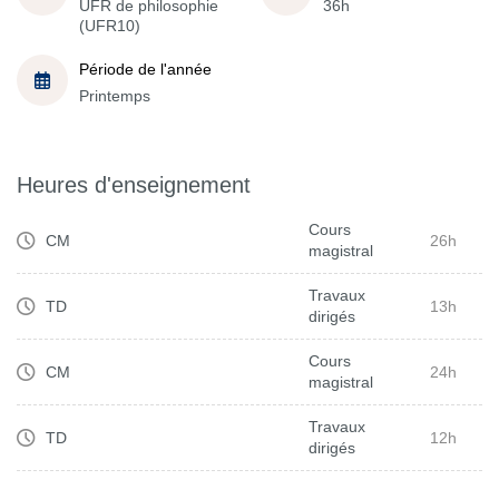
UFR de philosophie
36h
(UFR10)
Période de l'année
Printemps
Heures d'enseignement
Cours
CM
26h
magistral
Travaux
TD
13h
dirigés
Cours
CM
24h
magistral
Travaux
TD
12h
dirigés