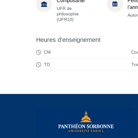
Composante
Péri
l'an
UFR de
philosophie
Auto
(UFR10)
Heures d'enseignement
CM
Cou
TD
Tra