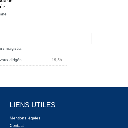
ode de
née
mne
rs magistral
vaux dirigés
19,5h
LIENS UTILES
Mentions légales
Contact