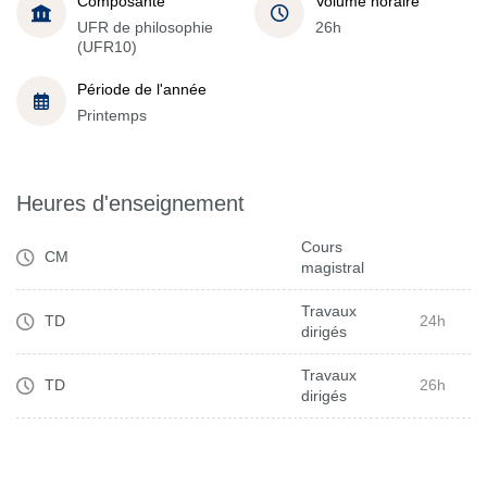
Composante
Volume horaire
UFR de philosophie
26h
(UFR10)
Période de l'année
Printemps
Heures d'enseignement
Cours
CM
magistral
Travaux
TD
24h
dirigés
Travaux
TD
26h
dirigés