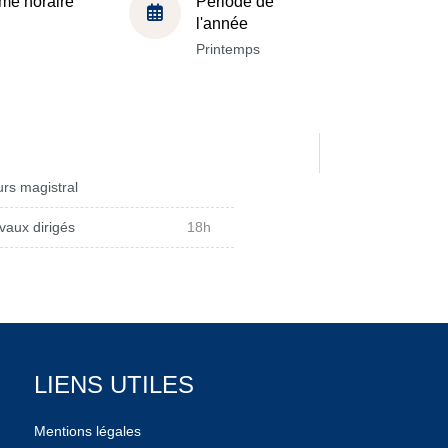
me horaire
Période de
l'année
Printemps
rs magistral
vaux dirigés
18h
LIENS UTILES
Mentions légales