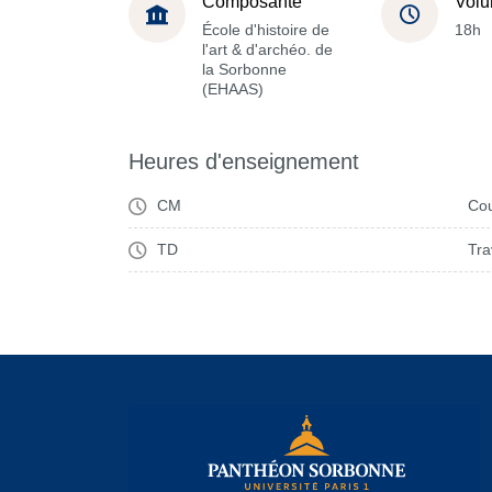
Composante
Volu
École d'histoire de
18h
l'art & d'archéo. de
la Sorbonne
(EHAAS)
Heures d'enseignement
CM
Cou
TD
Tra