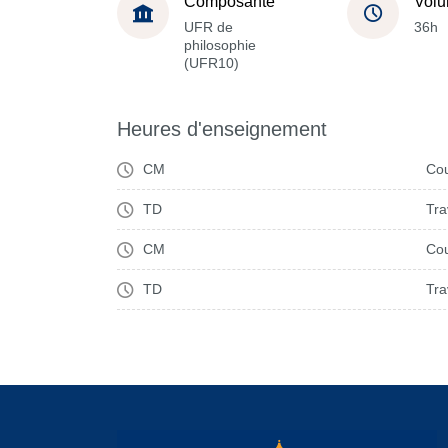
Composante
Volu
UFR de
36h
philosophie
(UFR10)
Heures d'enseignement
CM
Cou
TD
Tra
CM
Cou
TD
Tra