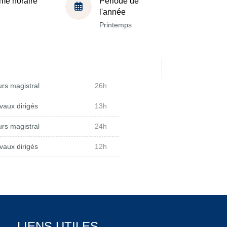
me horaire
Période de
l'année
Printemps
rs magistral
26h
vaux dirigés
13h
rs magistral
24h
vaux dirigés
12h
LIENS UTILES