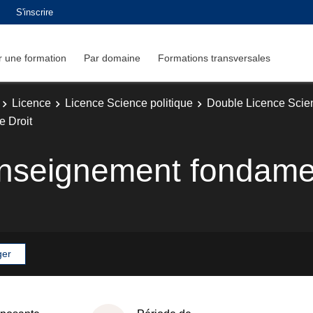
S'inscrire
 une formation
Par domaine
Formations transversales
Licence
Licence Science politique
Double Licence Scien
e Droit
enseignement fondamen
ger