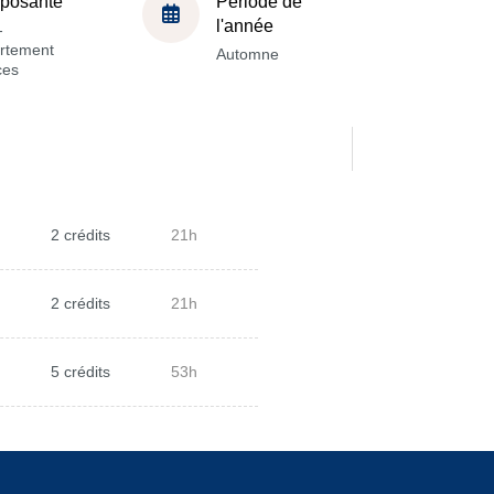
posante
Période de
l'année
-
rtement
Automne
ces
2 crédits
21h
2 crédits
21h
5 crédits
53h