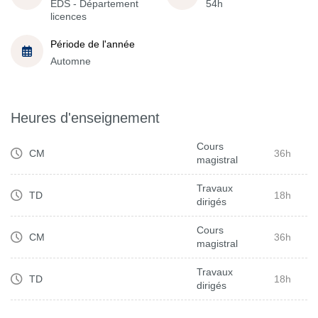
EDS - Département
54h
licences
Période de l'année
Automne
Heures d'enseignement
Cours
CM
36h
magistral
Travaux
TD
18h
dirigés
Cours
CM
36h
magistral
Travaux
TD
18h
dirigés