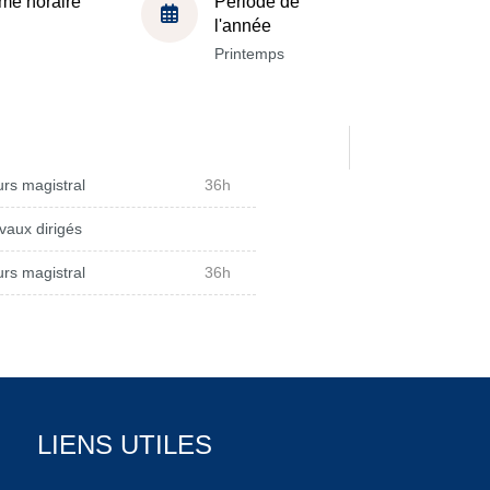
me horaire
Période de
l'année
Printemps
rs magistral
36h
vaux dirigés
rs magistral
36h
LIENS UTILES