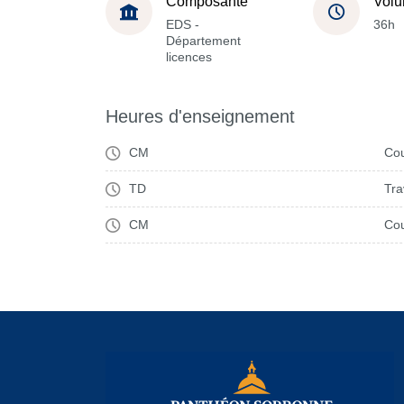
Composante
Volu
EDS -
36h
Département
licences
Heures d'enseignement
CM
Cou
TD
Tra
CM
Cou