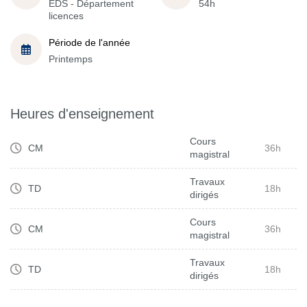
EDS - Département
54h
licences
Période de l'année
Printemps
Heures d'enseignement
Cours
CM
36h
magistral
Travaux
TD
18h
dirigés
Cours
CM
36h
magistral
Travaux
TD
18h
dirigés