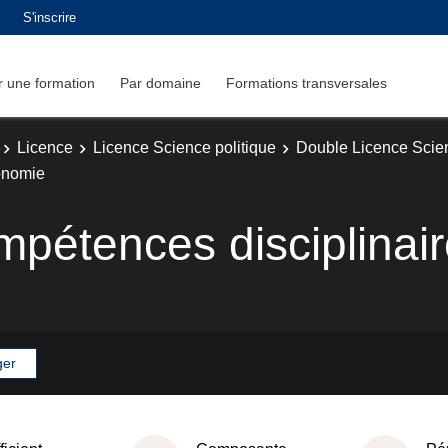
S'inscrire
 une formation
Par domaine
Formations transversales
Licence
Licence Science politique
Double Licence Scie
onomie
mpétences disciplinai
ger