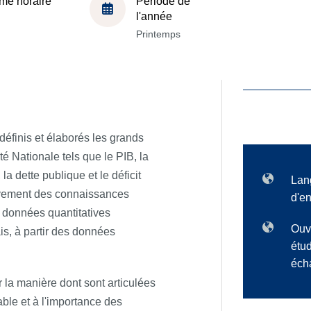
me horaire
Période de
l'année
Printemps
définis et élaborés les grands
 Nationale tels que le PIB, la
a dette publique et le déficit
Lan
sivement des connaissances
d'e
s données quantitatives
Ouv
is, à partir des données
étud
éch
 la manière dont sont articulées
ble et à l'importance des