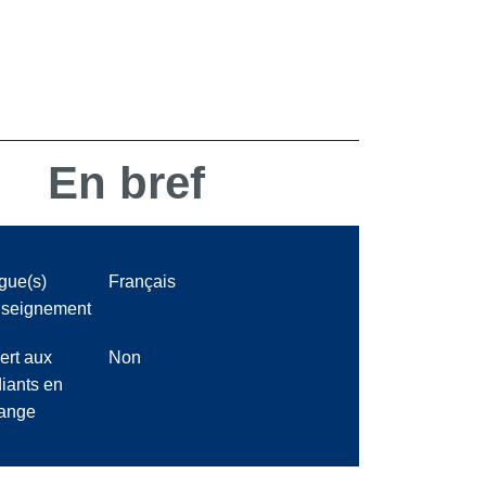
En bref
gue(s)
Français
nseignement
ert aux
Non
iants en
ange