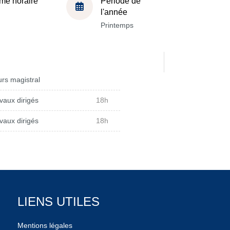
me horaire
Période de
l'année
Printemps
rs magistral
vaux dirigés
18h
vaux dirigés
18h
LIENS UTILES
Mentions légales