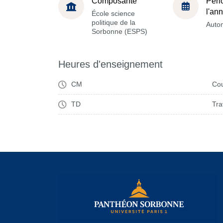
Composante
Péri
l'an
École science
politique de la
Auto
Sorbonne (ESPS)
Heures d'enseignement
CM
Cou
TD
Tra