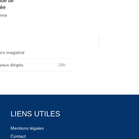
ode de
née
mne
rs magistral
vaux dirigés
18h
LIENS UTILES
Mentions légales
Contact