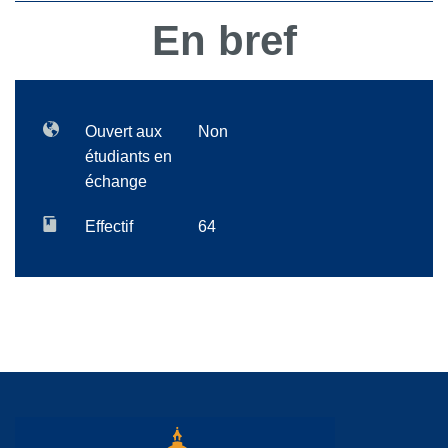
En bref
Ouvert aux
Non
étudiants en
échange
Effectif
64