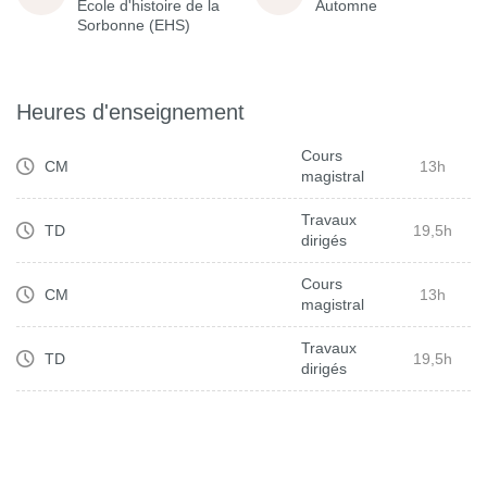
École d'histoire de la
Automne
Sorbonne (EHS)
Heures d'enseignement
Cours
CM
13h
magistral
Travaux
TD
19,5h
dirigés
Cours
CM
13h
magistral
Travaux
TD
19,5h
dirigés