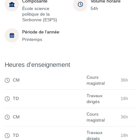
Composante
Volume horaire
École science
54h
politique de la
Sorbonne (ESPS)
Période de l'année
Printemps
Heures d'enseignement
Cours
CM
36h
magistral
Travaux
TD
18h
dirigés
Cours
CM
36h
magistral
Travaux
TD
18h
dirigés