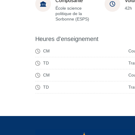
Composante
Volu
École science
42h
politique de la
Sorbonne (ESPS)
Heures d'enseignement
CM
Cou
TD
Tra
CM
Cou
TD
Tra