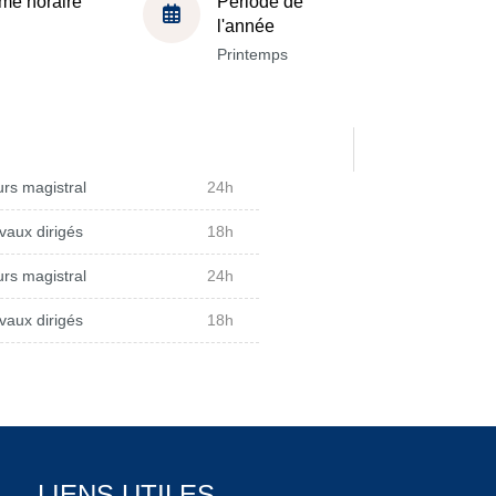
me horaire
Période de
l'année
Printemps
rs magistral
24h
vaux dirigés
18h
rs magistral
24h
vaux dirigés
18h
LIENS UTILES