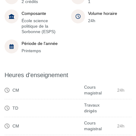
2 crédits
1
Composante
Volume horaire
École science
24h
politique de la
Sorbonne (ESPS)
Période de l'année
Printemps
Heures d'enseignement
Cours
CM
24h
magistral
Travaux
TD
dirigés
Cours
CM
24h
magistral