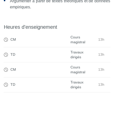
Argumenter à partir de textes théoriques et de données
empiriques.
Heures d'enseignement
Cours
CM
13h
magistral
Travaux
TD
13h
dirigés
Cours
CM
13h
magistral
Travaux
TD
13h
dirigés