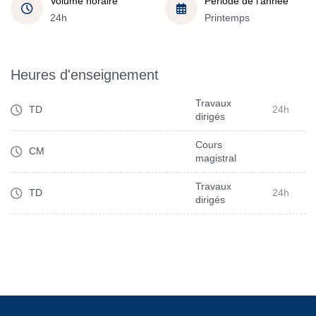
Volume horaire
Période de l'année
24h
Printemps
Heures d'enseignement
Travaux
TD
24h
dirigés
Cours
CM
magistral
Travaux
TD
24h
dirigés