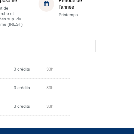
posante
Période de
l'année
ut de
rche et
Printemps
des sup. du
isme (IREST)
3 crédits
33h
3 crédits
33h
3 crédits
33h