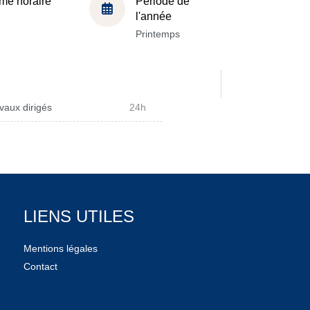
me horaire
Période de
l'année
Printemps
vaux dirigés
24h
LIENS UTILES
Mentions légales
Contact